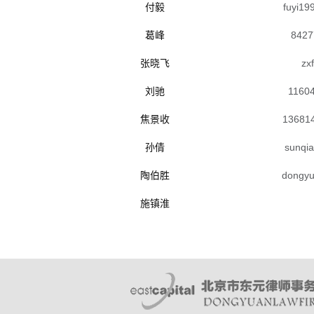
付毅
fuyi1
葛峰
8427
张晓飞
zx
刘驰
1160
焦景收
13681
孙倩
sunqi
陶伯胜
dongy
施镇淮