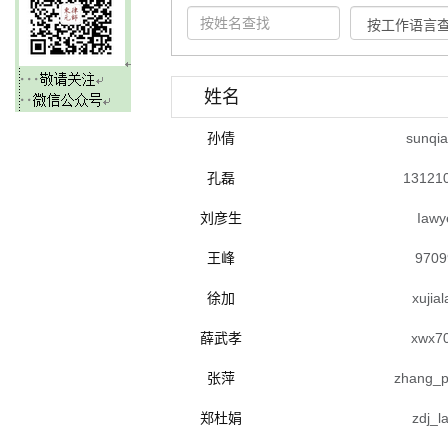
姓名
孙倩
sunqi
孔磊
13121
刘彦生
Iawy
王峰
9709
徐加
xuji
薛武孝
xwx7
张萍
zhang_
郑杜娟
zdj_