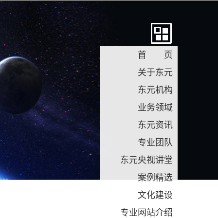
首 页
关于东元
东元机构
业务领域
东元资讯
专业团队
东元央视讲堂
案例精选
文化建设
专业网站介绍